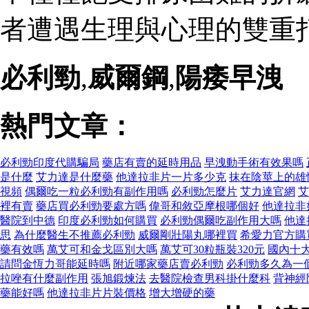
者遭遇生理與心理的雙重打
必利勁
,
威爾鋼
,
陽痿早洩
熱門文章：
必利勁印度代購騙局
藥店有賣的延時用品
早洩動手術有效果嗎
是什麼
艾力達是什麼藥
他達拉非片一片多少克
抹在陰莖上的雄
視頻
偶爾吃一粒必利勁有副作用嗎
必利勁怎麼片
艾力達官網
艾
裡有賣
藥店買必利勁要處方嗎
偉哥和敘亞摩根哪個好
他達拉非
醫院到中德
印度必利勁如何購買
必利勁偶爾吃副作用大嗎
他達
思
為什麼醫生不推薦必利勁
威爾剛壯陽丸哪裡買
希愛力官方購
藥有效嗎
萬艾可和金戈區別大嗎
萬艾可30粒瓶裝320元
國內十
請問金恆力哥能延時嗎
附近哪家藥店賣必利勁
必利勁多久為一
拉唑有什麼副作用
張旭鍛煉法
去醫院檢查男科掛什麼科
背神經
藥能好嗎
他達拉非片片裝價格
增大增硬的藥