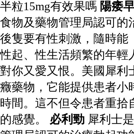
半粒15mg有效果嗎
陽痿
食物及藥物管理局認可的
後隻要有性刺激，隨時能
性起、性生活頻繁的年輕
對你又愛又恨。美國犀利
癥藥物，它能提供患者小
時間。這不但令患者重拾
的感覺。
必利勁
犀利士是