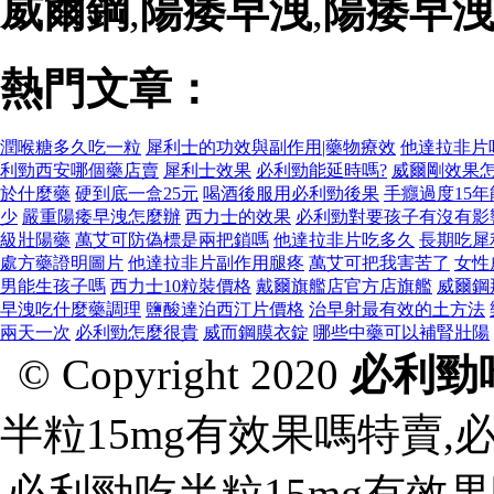
威爾鋼
,
陽痿早洩
,
陽痿早
熱門文章：
潤喉糖多久吃一粒
犀利士的功效與副作用|藥物療效
他達拉非片
利勁西安哪個藥店賣
犀利士效果
必利勁能延時嗎?
威爾剛效果
於什麼藥
硬到底一盒25元
喝酒後服用必利勁後果
手癮過度15
少
嚴重陽痿早洩怎麼辦
西力士的效果
必利勁對要孩子有沒有影
級壯陽藥
萬艾可防偽標是兩把鎖嗎
他達拉非片吃多久
長期吃犀
處方藥證明圖片
他達拉非片副作用腿疼
萬艾可把我害苦了
女性
男能生孩子嗎
西力士10粒裝價格
戴爾旗艦店官方店旗艦
威爾鋼
早洩吃什麼藥調理
鹽酸達泊西汀片價格
治早射最有效的土方法
兩天一次
必利勁怎麼很貴
威而鋼膜衣錠
哪些中藥可以補腎壯陽
© Copyright 2020
必利勁
半粒15mg有效果嗎特賣,
必利勁吃半粒15mg有效果