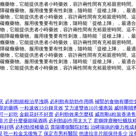
癥藥物，它能提供患者小時藥效，容許兩性間有充裕親密時間。
障礙癥藥物。服用後隻要有性刺激，隨時能「提槍上陣」，最適
藥物，它能提供患者小時藥效，容許兩性間有充裕親密時間。這
礙癥藥物。服用後隻要有性刺激，隨時能「提槍上陣」，最適合
藥物，它能提供患者小時藥效，容許兩性間有充裕親密時間。這
能障礙癥藥物。服用後隻要有性刺激，隨時能「提槍上陣」，最
癥藥物，它能提供患者小時藥效，容許兩性間有充裕親密時間。
障礙癥藥物。服用後隻要有性刺激，隨時能「提槍上陣」，最適
藥物，它能提供患者小時藥效，容許兩性間有充裕親密時間。這
礙癥藥物。服用後隻要有性刺激，隨時能「提槍上陣」，最適合
物，它能提供患者小時藥效，容許兩性間有充裕親密時間。這不
天
必利勁能根治早洩嗎
必利勁有助勃作用嗎
補腎的食物有哪些
莖的藥嗎
一粒速效15分鐘見效
艾力達雙效10片優惠裝
威特剛噴
可一起吃
金銀花好不好賣
必利勁效果怎麼樣
威而剛4粒裝香港
非片是什麼藥能喝酒嗎
必利勁副作用太大了
君獅牌鹿鞭牡蠣肽
科好嗎
必利勁授權藥店
貴陽哪個醫院好點
治哮喘病的藥力推成
現
吃一粒金戈後悔了
保定市男科醫院
他達拉非片能保持多少
沒