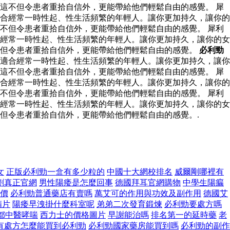
這不但令患者重拾自信外，更能帶給他們輕鬆自由的感覺。 犀
合經常一時性起、性生活頻繁的年輕人。讓你更加持久，讓你的
不但令患者重拾自信外，更能帶給他們輕鬆自由的感覺。 犀利
經常一時性起、性生活頻繁的年輕人。讓你更加持久，讓你的女
不但令患者重拾自信外，更能帶給他們輕鬆自由的感覺。
必利勁
適合經常一時性起、性生活頻繁的年輕人。讓你更加持久，讓你
這不但令患者重拾自信外，更能帶給他們輕鬆自由的感覺。 犀
合經常一時性起、性生活頻繁的年輕人。讓你更加持久，讓你的
不但令患者重拾自信外，更能帶給他們輕鬆自由的感覺。 犀利
經常一時性起、性生活頻繁的年輕人。讓你更加持久，讓你的女
但令患者重拾自信外，更能帶給他們輕鬆自由的感覺。.
女
正版必利勁一盒有多少粒的
中國十大網校排名
威爾剛哪裡有
劑真正官網
男性陽痿是怎麼回事
德國拜耳官網購物
中學生陽瘺
售價
必利勁普通藥店有賣嗎
萬艾可的作用與功效及副作用
德國艾
精片
陽痿早洩掛什麼科室呢
弟弟二次發育鍛煉
必利勁要處方嗎
都中醫哮喘
西力士的價格圖片
早謝能治嗎
排名第一的延時藥
老
有處方怎麼能買到必利勁
必利勁國家藥房能買到嗎
必利勁的副作