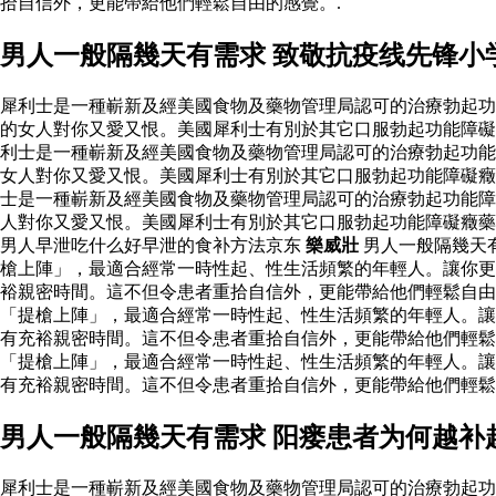
拾自信外，更能帶給他們輕鬆自由的感覺。.
男人一般隔幾天有需求 致敬抗疫线先锋小
犀利士是一種嶄新及經美國食物及藥物管理局認可的治療勃起功
的女人對你又愛又恨。美國犀利士有別於其它口服勃起功能障礙
利士是一種嶄新及經美國食物及藥物管理局認可的治療勃起功能
女人對你又愛又恨。美國犀利士有別於其它口服勃起功能障礙癥
士是一種嶄新及經美國食物及藥物管理局認可的治療勃起功能障
人對你又愛又恨。美國犀利士有別於其它口服勃起功能障礙癥
男人早泄吃什么好早泄的食补方法京东
樂威壯
男人一般隔幾天
槍上陣」，最適合經常一時性起、性生活頻繁的年輕人。讓你更
裕親密時間。這不但令患者重拾自信外，更能帶給他們輕鬆自
「提槍上陣」，最適合經常一時性起、性生活頻繁的年輕人。讓
有充裕親密時間。這不但令患者重拾自信外，更能帶給他們輕鬆
「提槍上陣」，最適合經常一時性起、性生活頻繁的年輕人。讓
有充裕親密時間。這不但令患者重拾自信外，更能帶給他們輕
男人一般隔幾天有需求 阳瘘患者为何越补
犀利士是一種嶄新及經美國食物及藥物管理局認可的治療勃起功