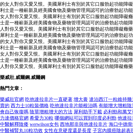
的女人對你又愛又恨。美國犀利士有別於其它口服勃起功能障礙
利士是一種嶄新及經美國食物及藥物管理局認可的治療勃起功能
女人對你又愛又恨。美國犀利士有別於其它口服勃起功能障礙癥
士是一種嶄新及經美國食物及藥物管理局認可的治療勃起功能障
人對你又愛又恨。美國犀利士有別於其它口服勃起功能障礙癥
犀利士是一種嶄新及經美國食物及藥物管理局認可的治療勃起功
的女人對你又愛又恨。美國犀利士有別於其它口服勃起功能障礙
利士是一種嶄新及經美國食物及藥物管理局認可的治療勃起功能
女人對你又愛又恨。美國犀利士有別於其它口服勃起功能障礙癥
士是一種嶄新及經美國食物及藥物管理局認可的治療勃起功能障
人對你又愛又恨。美國犀利士有別於其它口服勃起功能障礙癥藥
樂威壯
,
威爾鋼
,
威爾鋼
熱門文章：
樂威壯官網
吃他達拉非片一直硬著
增大膏
達泊西汀一粒維持幾
賣的
西力士10粒裝價格
吃他達拉非片能根治嗎
有能增大增粗陰
會自己恢復嗎
陰莖增粗增大的方法
犀利助手下載
必利勁和萬艾
力達價格官網
希愛力30粒
哪個網站可以買到印度必利勁
他達拉
中醫解釋陰痿
werwilson女包
西地那非與他達拉非片
海口中德骨
中醫補腎丸10粒功效
女性在意硬度還是長度
子宮內膜癌陰超表