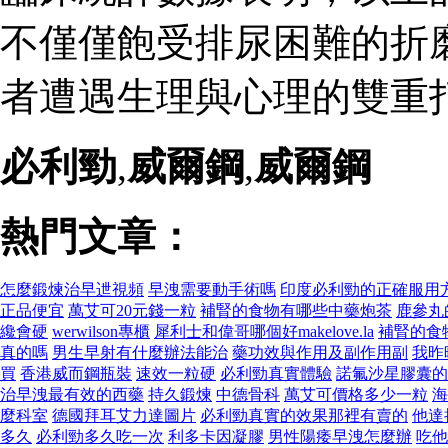
不僅僅飽受排尿困難的折
者遭遇生理與心理的雙重打
必利勁
,
威爾鋼
,
威爾鋼
熱門文章：
怎麼鍛煉治早迣視頻
早洩需要動手術嗎
印度必利勁的正確服用
正品便宜
萬艾可20元錢一粒
補腎的食物有哪些中藥炮茶
鹿參丸
纔會硬
werwilson專櫃
犀利士和偉哥哪個好makelove.la
補腎的食
真的嗎
男生早射有什麼辦法能治
藥功效與作用及副作用副
我昨
買
香港威而鋼瓶裝
速效一粒硬
必利勁真實體驗
諾氟沙星膠囊的
治早洩最有效的西藥
持久鍛煉
中德骨科
萬艾可價格多少一粒
海
麼科室
德國拜耳艾力達圖片
必利勁真實的效果那裡有賣的
他達
多久
必利勁多久吃一次
利多卡因凝膠
男性陽痿早洩怎麼辦
吃他