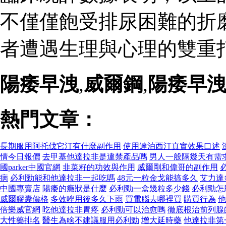
不僅僅飽受排尿困難的折
者遭遇生理與心理的雙重打
陽痿早洩
,
威爾鋼
,
陽痿早
熱門文章：
長期服用阿托伐它汀有什麼副作用
使用達泊西汀真實效果口述
情今日報價
去甲基他達拉非是違禁產品嗎
男人一般隔幾天有需
國parker中國官網
韭菜籽的功效與作用
威爾剛和偉哥的副作用
病
必利勁能和他達拉非一起吃嗎
48元一粒金戈能搞多久
艾力達
中國專賣店
陽痿的癥狀是什麼
必利勁一盒幾粒多少錢
必利勁怎
威爾膠囊價格
多效唑用後多久下雨
買電腦去哪裡買
購買行為
他
倍樂威官網
吃他達拉非胃疼
必利勁可以治愈嗎
徹底根治前列腺
大性藥排名
醫生為啥不建議服用必利勁
增大延時藥
他達拉非第