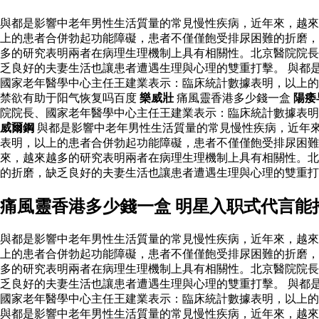
與都是影響中老年男性生活質量的常見慢性疾病，近年來，越來
上的患者合併勃起功能障礙，患者不僅僅飽受排尿困難的折磨，
多的研究表明兩者在病理生理機制上具有相關性。北京醫院院長
乏良好的夫妻生活也讓患者遭遇生理與心理的雙重打擊。 與都
國家老年醫學中心主任王建業表示：臨床統計數據表明，以上
禁欲有助于阳气恢复吗百度
樂威壯
痛風靈香港多少錢一盒
陽痿
院院長、國家老年醫學中心主任王建業表示：臨床統計數據表明
威爾鋼
與都是影響中老年男性生活質量的常見慢性疾病，近年
表明，以上的患者合併勃起功能障礙，患者不僅僅飽受排尿困難
來，越來越多的研究表明兩者在病理生理機制上具有相關性。北
的折磨，缺乏良好的夫妻生活也讓患者遭遇生理與心理的雙重
痛風靈香港多少錢一盒 明星入职式代言能
與都是影響中老年男性生活質量的常見慢性疾病，近年來，越來
上的患者合併勃起功能障礙，患者不僅僅飽受排尿困難的折磨，
多的研究表明兩者在病理生理機制上具有相關性。北京醫院院長
乏良好的夫妻生活也讓患者遭遇生理與心理的雙重打擊。 與都
國家老年醫學中心主任王建業表示：臨床統計數據表明，以上
與都是影響中老年男性生活質量的常見慢性疾病，近年來，越來