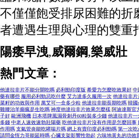
不僅僅飽受排尿困難的折
者遭遇生理與心理的雙重打
陽痿早洩
,
威爾鋼
,
樂威壯
熱門文章：
他達拉非片不能分開吃嗎
必利勁印度版
希愛力怎麼吃效果好
中
藥有哪些
服用必利勁忌吃什麼
艾力達多久服用一次
他達拉非片
菜籽的功效與作用
萬艾可一盒多少粒
他達拉非能長期吃嗎
韓國
雞腰治羊癲瘋是生吃嗎
神度他達拉非片效果怎麼樣
阿迪達斯官
子好
歐洲飛機
日本塔牌風濕骨刺丹60粒裝多少錢
他達拉非片一
多錢
中老人速效速勃壯陽藥
吃他達拉非片沒有作用是怎麼回事
作用嗎
支氣管炎能吃哮喘片嗎
網上有賣印度必利勁嗎
第一次吃
請問金恆力哥能延時嗎
心臟支架影響性勃起
六味地黃丸的功效