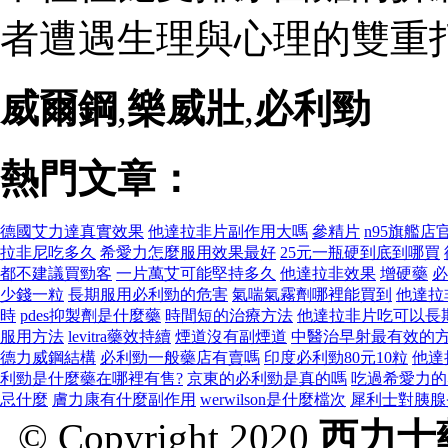
者遭遇生理與心理的雙重打
威爾鋼
,
樂威壯
,
必利勁
熱門文章：
德國艾力達真實效果
他達拉非片副作用大嗎
參精片
n95旗艦店
拉非尼吃多久
希愛力怎麼服用效果最好
25元一瓶硬到底到哪買
都不建議買勁客
一片萬艾可能堅持多久
他達拉非效果
增硬藥
必
少錢一粒
長期服用必利勁的危害
氣喘氣霧劑哪裡能買到
他達拉
時
pdes抑製劑是什麼藥
時間短的治療方法
他達拉非片吃可以長
服用方法
levitra藥效持續
煙道沒有副煙道
中醫治早射最有效的
德力威鋼結構
必利勁一般藥店有賣嗎
印度必利勁80元10粒
他達
利勁是什麼藥在哪裡有售?
京東的必利勁是真的嗎
吃過希愛力的
忌什麼
膚力康有什麼副作用
werwilson是什麼檔次
犀利士對胰腺
© Copyright 2020
西力士