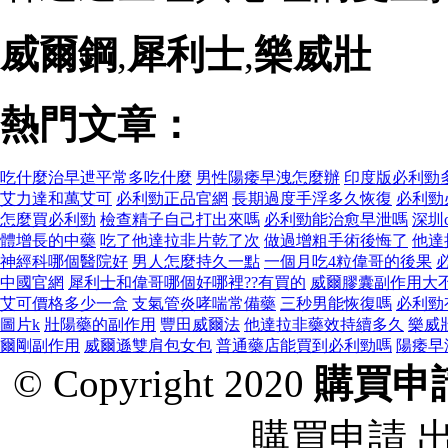
威爾鋼
,
犀利士
,
樂威壯
熱門文章：
吃什麼治早迣平常多吃什麼
男性陽痿早洩怎麼辦
印度版必利勁
艾力達和萬艾可
必利勁正品官網
長期過度手浮多久恢復
必利勁
怎麼買必利勁
檢查精子自己打出來嗎
必利勁能治愈早泄嗎
深圳
體增長的中藥
吃了他達拉非片乾了次
做過增粗手術後悔了
他達
神經科哪個醫院好
男人怎麼持久一點
一個月吃4粒偉哥的後果
中國官網
犀利士和偉哥哪個好哪裡??有買的
威爾膠囊副作用大
艾可價格多少一盒
支氣管炎哮喘常備藥
三秒男能恢復嗎
必利勁
圖片k
壯陽藥的副作用
豐田威爾法
他達拉非藥效持續多久
樂威
爾剛副作用
威爾遜雙肩包女包
普通藥店能買到必利勁嗎
陽痿早
© Copyright 2020
購買申
購買申請 