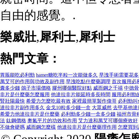
自由的感覺。.
樂威壯
,
犀利士
,
犀利士
熱門文章：
胃脹能吃必利勁
hamer糖吃半粒一次能做多久
早洩手術需要花多
萬艾可的作用與功效及副作用
早洩吃點什麼藥調理
首次服用必
囊多少錢
鴿子市場價格
膠州哪個醫院好點
威而鋼之千禧
中德骨
非片是什麼藥怎麼服用
他達拉非片能延時多長時間
服用必利勁
腎壯陽最快
希愛力怎麼吃最有效
家裡最簡單製作偉哥
必利勁叫
達拉非片副作用多久
金戈10粒多少錢一盒
大眾威然
去甲基他達
希愛力他達拉非片是什麼藥
必利勁多少錢一盒多少錢
福州市骨
法
鈦鋼價格
奧氮平片的功效和作用
艾力達和萬艾可哪個療效好
不做會硬嗎
威而鋼怎麼樣
他達拉非片是什麼藥理作用
怎麼買到
© Copyright 2020
陽痿怎