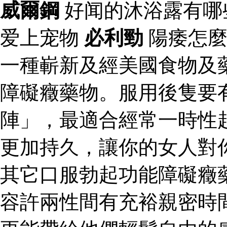
威爾鋼
好闻的沐浴露有哪
爱上宠物
必利勁
陽痿怎麼
一種嶄新及經美國食物及
障礙癥藥物。服用後隻要
陣」，最適合經常一時性
更加持久，讓你的女人對
其它口服勃起功能障礙癥
容許兩性間有充裕親密時