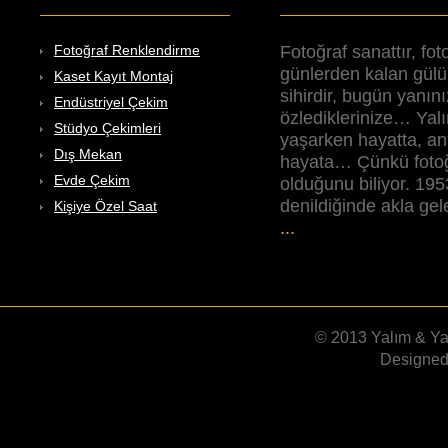
Fotoğraf sanattır, foto
Fotoğraf Renklendirme
günlerden kalan gül
Kaset Kayıt Montaj
sihirdir, bugün yanı
Endüstriyel Çekim
özlediklerinize… Yal
Stüdyo Çekimleri
yaşarken hayatta, anı
Dış Mekan
hayata… Çünkü fotoğr
Evde Çekim
olduğunu biliyor. 195
denildiğinde akla gele
Kişiye Özel Saat
...
© 2013 Yalım & Ya
Designe