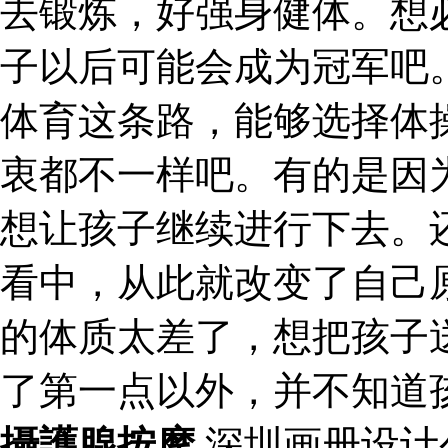
去锻炼，好强身健体。想
子以后可能会成为冠军吧
体育这条路，能够选择体
衷都不一样吧。有的是因
想让孩子继续进行下去。
看中，从此就改变了自己
的体质太差了，想把孩子
了第一点以外，并不知道
攝護腺按摩
深圳画册设计