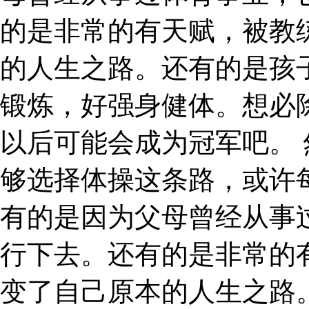
的是非常的有天赋，被教
的人生之路。还有的是孩
锻炼，好强身健体。想必
以后可能会成为冠军吧。
够选择体操这条路，或许
有的是因为父母曾经从事
行下去。还有的是非常的
变了自己原本的人生之路