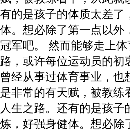
有的是孩子的体质太差了
体。想必除了第一点以外
冠军吧。 然而能够走上
路，或许每位运动员的初
曾经从事过体育事业，也
是非常的有天赋，被教练
人生之路。还有的是孩子
炼，好强身健体。想必除