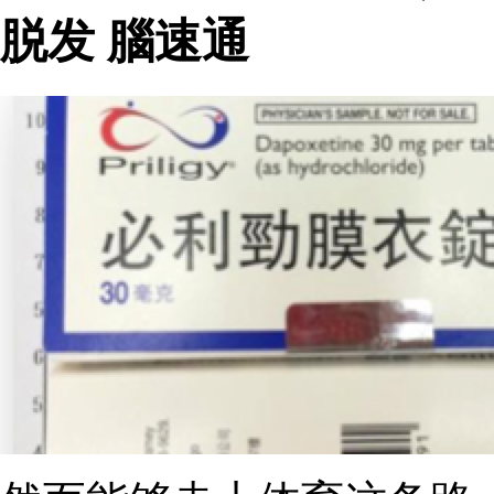
脱发 腦速通