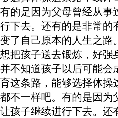
有的是因为父母曾经从事
行下去。还有的是非常的
变了自己原本的人生之路
想把孩子送去锻炼，好强
并不知道孩子以后可能会
育这条路，能够选择体操
都不一样吧。有的是因为
让孩子继续进行下去。还