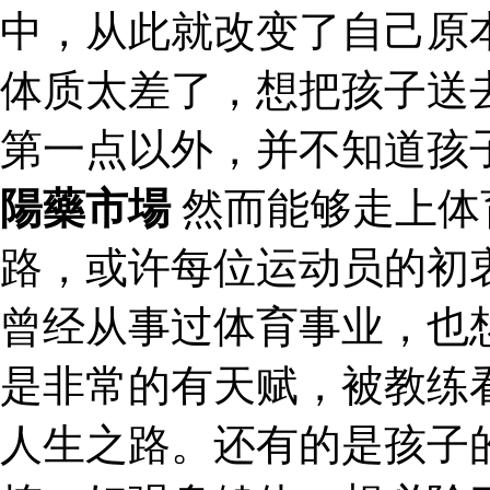
中，从此就改变了自己原
体质太差了，想把孩子送
第一点以外，并不知道孩
陽藥市場
然而能够走上体
路，或许每位运动员的初
曾经从事过体育事业，也
是非常的有天赋，被教练
人生之路。还有的是孩子