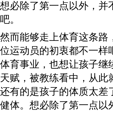
想必除了第一点以外，并
吧。
然而能够走上体育这条路
位运动员的初衷都不一样
体育事业，也想让孩子继
天赋，被教练看中，从此
还有的是孩子的体质太差
健体。想必除了第一点以