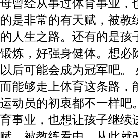
母曾经从事过体育事业，
的是非常的有天赋，被教
的人生之路。还有的是孩
锻炼，好强身健体。想必
以后可能会成为冠军吧。 
而能够走上体育这条路，
运动员的初衷都不一样吧
育事业，也想让孩子继续
赋，被教练看中，从此就