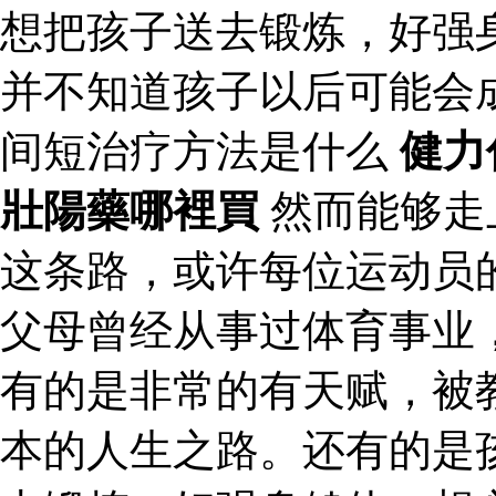
想把孩子送去锻炼，好强
并不知道孩子以后可能会
间短治疗方法是什么
健力
壯陽藥哪裡買
然而能够走
这条路，或许每位运动员
父母曾经从事过体育事业
有的是非常的有天赋，被
本的人生之路。还有的是