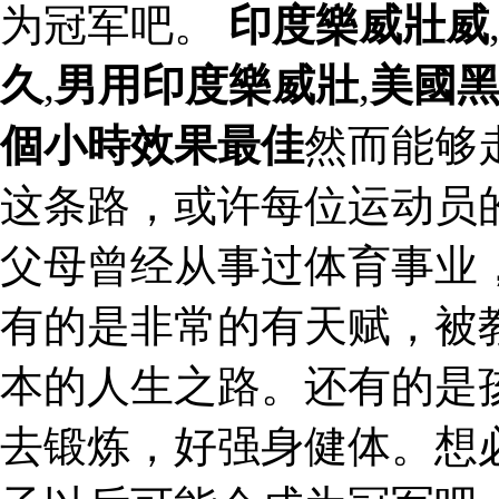
为冠军吧。
印度樂威壯威
久
,
男用印度樂威壯
,
美國
個小時效果最佳
然而能够
这条路，或许每位运动员
父母曾经从事过体育事业
有的是非常的有天赋，被
本的人生之路。还有的是
去锻炼，好强身健体。想