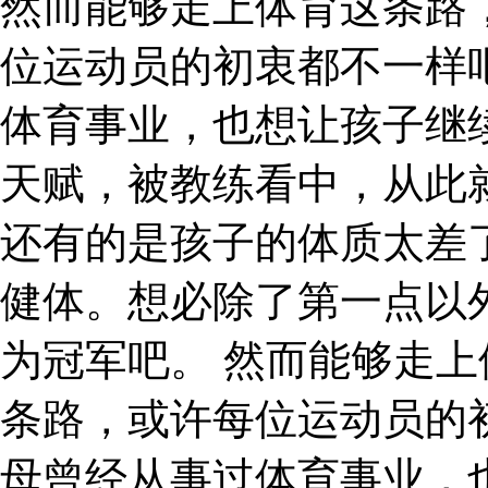
然而能够走上体育这条路
位运动员的初衷都不一样
体育事业，也想让孩子继
天赋，被教练看中，从此
还有的是孩子的体质太差
健体。想必除了第一点以
为冠军吧。 然而能够走
条路，或许每位运动员的
母曾经从事过体育事业，