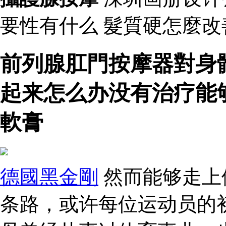
要性有什么 髮質硬怎麼
前列腺肛門按摩器對身
起来怎么办没有治疗能
軟膏
德國黑金剛
然而能够走上
条路，或许每位运动员的