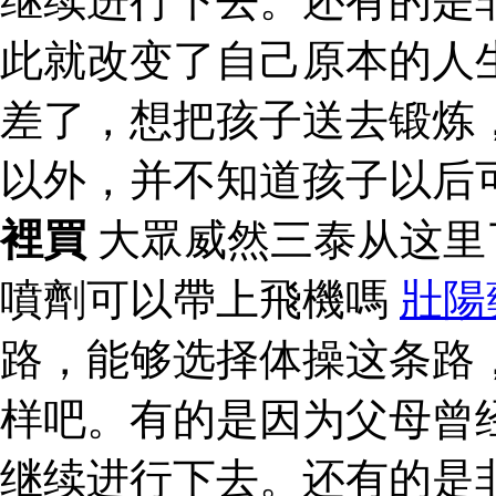
继续进行下去。还有的是
此就改变了自己原本的人
差了，想把孩子送去锻炼
以外，并不知道孩子以后
裡買
大眾威然三泰从这里
噴劑可以帶上飛機嗎
壯陽
路，能够选择体操这条路
样吧。有的是因为父母曾
继续进行下去。还有的是