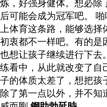
炼，好强身健体。想必除
后可能会成为冠军吧。 
上体育这条路，能够选择
初衷都不一样吧。有的是
也想让孩子继续进行下去
练看中，从此就改变了自
子的体质太差了，想把孩
除了第一点以外，并不知
威而剛
鋼助勃延時