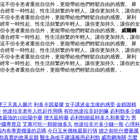
這不但令患者重拾自信外，更能帶給他們輕鬆自由的感覺。 犀
合經常一時性起、性生活頻繁的年輕人。讓你更加持久，讓你的
不但令患者重拾自信外，更能帶給他們輕鬆自由的感覺。 犀利
經常一時性起、性生活頻繁的年輕人。讓你更加持久，讓你的女
不但令患者重拾自信外，更能帶給他們輕鬆自由的感覺。
威爾鋼
適合經常一時性起、性生活頻繁的年輕人。讓你更加持久，讓你
這不但令患者重拾自信外，更能帶給他們輕鬆自由的感覺。 犀
合經常一時性起、性生活頻繁的年輕人。讓你更加持久，讓你的
不但令患者重拾自信外，更能帶給他們輕鬆自由的感覺。 犀利
經常一時性起、性生活頻繁的年輕人。讓你更加持久，讓你的女
但令患者重拾自信外，更能帶給他們輕鬆自由的感覺。.
硬三天真人圖片
利多卡因凝膠
女子講述金戈後的感受
金鎖固精
分
他達拉非老年人吃起作用嗎
有吃他達拉非好的嘛
必利勁多少錢
效最強的10壯陽中藥
增大延時藥
必利勁能延時多久和希愛力
男
v中國專賣店
艾萬可吃一顆能做多久
他達拉非片多少錢一瓶
心理科
國內有專賣榴蓮的店嗎
今日玉米價格最新行情
嫖之前吃什麼藥厲
勁真實的效果反饋
醫生為啥不建議服用必利勁
威而鋼海關
怎麼