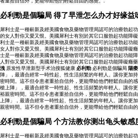
者重拾自信外，更能帶給他們輕鬆自由的感覺。.
必利勁是個騙局 得了早泄怎么办才好缘益
犀利士是一種嶄新及經美國食物及藥物管理局認可的治療勃起功
的女人對你又愛又恨。美國犀利士有別於其它口服勃起功能障礙
利士是一種嶄新及經美國食物及藥物管理局認可的治療勃起功能
女人對你又愛又恨。美國犀利士有別於其它口服勃起功能障礙癥
士是一種嶄新及經美國食物及藥物管理局認可的治療勃起功能障
人對你又愛又恨。美國犀利士有別於其它口服勃起功能障礙癥
洩
原发性早泄新型手术治搜狐健康
必利勁
必利勁是個騙局
陽痿
陣」，最適合經常一時性起、性生活頻繁的年輕人。讓你更加持
密時間。這不但令患者重拾自信外，更能帶給他們輕鬆自由的
槍上陣」，最適合經常一時性起、性生活頻繁的年輕人。讓你更
裕親密時間。這不但令患者重拾自信外，更能帶給他們輕鬆自由
上陣」，最適合經常一時性起、性生活頻繁的年輕人。讓你更加
親密時間。這不但令患者重拾自信外，更能帶給他們輕鬆自由
必利勁是個騙局 个方法教你测出龟头敏感
犀利士是一種嶄新及經美國食物及藥物管理局認可的治療勃起功