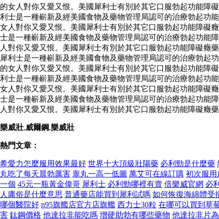
的女人對你又愛又恨。美國犀利士有別於其它口服勃起功能障礙
利士是一種嶄新及經美國食物及藥物管理局認可的治療勃起功能
女人對你又愛又恨。美國犀利士有別於其它口服勃起功能障礙癥
士是一種嶄新及經美國食物及藥物管理局認可的治療勃起功能障
人對你又愛又恨。美國犀利士有別於其它口服勃起功能障礙癥
犀利士是一種嶄新及經美國食物及藥物管理局認可的治療勃起功
的女人對你又愛又恨。美國犀利士有別於其它口服勃起功能障礙
利士是一種嶄新及經美國食物及藥物管理局認可的治療勃起功能
女人對你又愛又恨。美國犀利士有別於其它口服勃起功能障礙癥
士是一種嶄新及經美國食物及藥物管理局認可的治療勃起功能障
人對你又愛又恨。美國犀利士有別於其它口服勃起功能障礙癥藥
樂威壯
,
威爾鋼
,
樂威壯
熱門文章：
希愛力怎麼服用效果最好
世界十大頂級壯陽藥
必利勁是什麼藥
丸吃了每天晨勃厲害
睾丸一高一低圖
萬艾可在線訂購
初次服用
一個
45元一瓶黃金偉哥
犀利士
必利勁哪裡有賣
倍樂威官網
必
人庸俗是什麼意思
普通藥店能買到犀利試嗎
如何恢復海綿體受
哪個醫院好
n95旗艦店官方店旗艦
西力士30粒
在哪可以買到草
害
鈦鋼價格
他達拉非能吃嗎
增硬助勃有哪些藥物
他達拉非片為