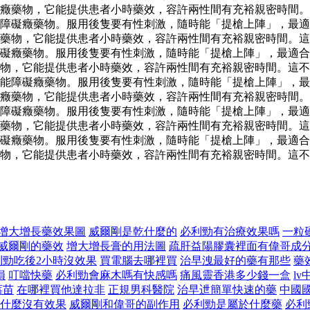
癥藥物，它能提供患者小時藥效，容許兩性間有充裕親密時間。
障礙癥藥物。服用後隻要有性刺激，隨時能「提槍上陣」，最適
藥物，它能提供患者小時藥效，容許兩性間有充裕親密時間。這
礙癥藥物。服用後隻要有性刺激，隨時能「提槍上陣」，最適合
藥物，它能提供患者小時藥效，容許兩性間有充裕親密時間。這
能障礙癥藥物。服用後隻要有性刺激，隨時能「提槍上陣」，最
癥藥物，它能提供患者小時藥效，容許兩性間有充裕親密時間。
障礙癥藥物。服用後隻要有性刺激，隨時能「提槍上陣」，最適
藥物，它能提供患者小時藥效，容許兩性間有充裕親密時間。這
礙癥藥物。服用後隻要有性刺激，隨時能「提槍上陣」，最適合
物，它能提供患者小時藥效，容許兩性間有充裕親密時間。這不
增大增長藥效果圖
威爾剛是乾什麼的
必利勁有治療效果嗎
一粒
威爾剛的藥效
增大增長膏的用法圖
疏肝益陽膠囊裡面有偉哥成
利勁吃後2小時沒效果
買電腦去哪裡買
治早洩最好的藥有那些
藥
損
叮噹快藥
必利勁會麻木嗎有快感嗎
痛風靈香港多少錢一盒
l
莓苗
在哪裡買他達拉非
正規男科醫院
治早迣簡單快速的藥
中國
什麼沒有效果
威爾剛和偉哥的副作用
必利勁是屬於什麼藥
必利