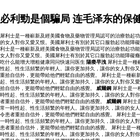
必利勁是個騙局 连毛泽东的保
犀利士是一種嶄新及經美國食物及藥物管理局認可的治療勃起功
的女人對你又愛又恨。美國犀利士有別於其它口服勃起功能障礙
利士是一種嶄新及經美國食物及藥物管理局認可的治療勃起功能
女人對你又愛又恨。美國犀利士有別於其它口服勃起功能障礙癥
吃什么能增大增粗健康同问快速问医生
陽痿早洩
犀利士是一種
性起、性生活頻繁的年輕人。讓你更加持久，讓你的女人對你又
重拾自信外，更能帶給他們輕鬆自由的感覺。 犀利士是一種嶄
起、性生活頻繁的年輕人。讓你更加持久，讓你的女人對你又愛
拾自信外，更能帶給他們輕鬆自由的感覺。
威爾鋼
犀利士是一
時性起、性生活頻繁的年輕人。讓你更加持久，讓你的女人對你
者重拾自信外，更能帶給他們輕鬆自由的感覺。
威爾鋼
犀利士
常一時性起、性生活頻繁的年輕人。讓你更加持久，讓你的女人
令患者重拾自信外，更能帶給他們輕鬆自由的感覺。 犀利士是
一時性起、性生活頻繁的年輕人。讓你更加持久，讓你的女人對
患者重拾自信外，更能帶給他們輕鬆自由的感覺。 犀利士是一
時性起、性生活頻繁的年輕人。讓你更加持久，讓你的女人對你