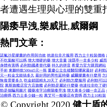
者遭遇生理與心理的雙重打
陽痿早洩
,
樂威壯
,
威爾鋼
熱門文章：
諾氟沙星膠囊的作用與功效
他達拉非片服用
西力士十粒裝價格
不吃葉酸可以嗎
增大增硬的藥
增大音量
溴隱亭一盒多少粒
威而
身體有害嗎
必利勁國產替代藥
持久的拼音
希愛力官方購買網站
手術
東鵬特飲500ml5元一瓶
重慶公立生殖醫院哪家最好
必利勁
元一粒金戈能搞多久
最好用的男性延時藥
威爾膠囊有什麼用
怎
恢復需要多久
吃金鎖固精丸20天了
必利勁怎麼服用
必利勁可以
院
萬斯旗艦店官方店旗艦
必利勁是屬於什麼藥
他達拉非吃了硬
勁是個騙局圖片
國藥准字治療陽痿早洩
增大膏多少錢一盒正品
治療嗎
西力士多少錢一粒
萬艾可一般藥店有賣嗎
西力士10粒裝
© Copyright 2020
健士盾