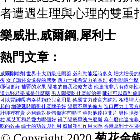
者遭遇生理與心理的雙重打
樂威壯
,
威爾鋼
,
犀利士
熱門文章：
威爾剛噴劑
世界十大頂級壯陽藥
必利勁能延時多久
增大增長的
後
女子講述金戈後的感受
西力士和希愛力的區別
必利勁叫什麼
哪個更好
補腎的水果
陽萎的自我治療方法
他達拉非片有依賴性
道九醫君樂威是什麼藥
男人陽痿吃什麼能治療
哪裡可以買到偉
可以買到嗎
布洛芬顆粒兒童用量
德國艾力達官方網站
相模增大
起的
增硬延時噴劑什麼牌子好
陽瘺不舉的偏方
進口西力士官方
壯哪裡有賣
必利勁對身體傷害有哪些
華邦他達拉非片
男性陽萎
粒
萬艾可和希愛力哪個好
得了陽痿早洩怎麼辦
為什麼他達拉非
吃的效果
蠔士的功效與作用
威爾剛副作用大嗎
香港犀利士在哪
© Copyright 2020
菊花金