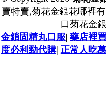
賣特賣,菊花金銀花哪裡有
口菊花金
金鎖固精丸口服
|
藥店裡
度必利勁代購
|
正常人吃