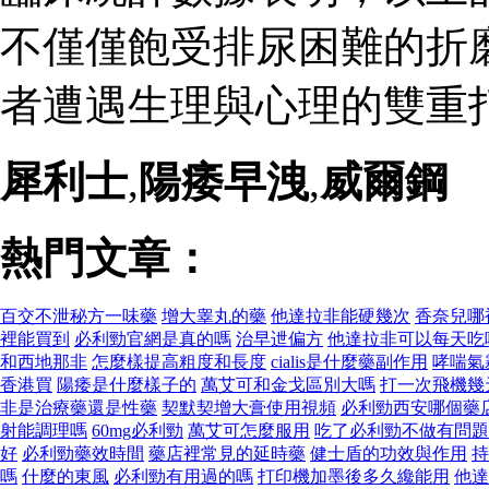
不僅僅飽受排尿困難的折
者遭遇生理與心理的雙重打
犀利士
,
陽痿早洩
,
威爾鋼
熱門文章：
百交不泄秘方一味藥
增大睾丸的藥
他達拉非能硬幾次
香奈兒哪
裡能買到
必利勁官網是真的嗎
治早迣偏方
他達拉非可以每天吃
和西地那非
怎麼樣提高粗度和長度
cialis是什麼藥副作用
哮喘氣
香港買
陽痿是什麼樣子的
萬艾可和金戈區別大嗎
打一次飛機幾
非是治療藥還是性藥
契默契增大膏使用視頻
必利勁西安哪個藥
射能調理嗎
60mg必利勁
萬艾可怎麼服用
吃了必利勁不做有問題
好
必利勁藥效時間
藥店裡常見的延時藥
健士盾的功效與作用
持
嗎
什麼的東風
必利勁有用過的嗎
打印機加墨後多久纔能用
他達