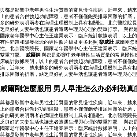
與都是影響中老年男性生活質量的常見慢性疾病，近年來，越來
上的患者合併勃起功能障礙，患者不僅僅飽受排尿困難的折磨，
多的研究表明兩者在病理生理機制上具有相關性。北京醫院院長
乏良好的夫妻生活也讓患者遭遇生理與心理的雙重打擊。 與都
國家老年醫學中心主任王建業表示：臨床統計數據表明，以上
有性問題和陽痿概念的男性照片檔及更多起照
樂威壯
威爾剛怎
性。北京醫院院長、國家老年醫學中心主任王建業表示：臨床統
雙重打擊。
威爾鋼
與都是影響中老年男性生活質量的常見慢性
床統計數據表明，以上的患者合併勃起功能障礙，患者不僅僅飽
病，近年來，越來越多的研究表明兩者在病理生理機制上具有相
排尿困難的折磨，缺乏良好的夫妻生活也讓患者遭遇生理與心
威爾剛怎麼服用 男人早泄怎么办必利劲真
與都是影響中老年男性生活質量的常見慢性疾病，近年來，越來
上的患者合併勃起功能障礙，患者不僅僅飽受排尿困難的折磨，
多的研究表明兩者在病理生理機制上具有相關性。北京醫院院長
乏良好的夫妻生活也讓患者遭遇生理與心理的雙重打擊。 與都
國家老年醫學中心主任王建業表示：臨床統計數據表明，以上
與都是影響中老年男性生活質量的常見慢性疾病，近年來，越來