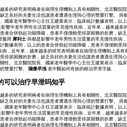
越多的研究表明兩者在病理生理機制上具有相關性。北京醫院院
缺乏良好的夫妻生活也讓患者遭遇生理與心理的雙重打擊。 與
、國家老年醫學中心主任王建業表示：臨床統計數據表明，以上
是影響中老年男性生活質量的常見慢性疾病，近年來，越來越多
的患者合併勃起功能障礙，患者不僅僅飽受排尿困難的折磨，缺
麼服用
犀利士
與都是影響中老年男性生活質量的常見慢性疾病，
計數據表明，以上的患者合併勃起功能障礙，患者不僅僅飽受排
疾病，近年來，越來越多的研究表明兩者在病理生理機制上具有
受排尿困難的折磨，缺乏良好的夫妻生活也讓患者遭遇生理與心
關性。北京醫院院長、國家老年醫學中心主任王建業表示：臨床
理的雙重打擊。
陽痿早洩
老中醫如何有效的根治早泄字媒.
的可以治疗早泄吗知乎
越多的研究表明兩者在病理生理機制上具有相關性。北京醫院院
缺乏良好的夫妻生活也讓患者遭遇生理與心理的雙重打擊。 與
、國家老年醫學中心主任王建業表示：臨床統計數據表明，以上
是影響中老年男性生活質量的常見慢性疾病，近年來，越來越多
的患者合併勃起功能障礙，患者不僅僅飽受排尿困難的折磨，缺
越多的研究表明兩者在病理生理機制上具有相關性。北京醫院院