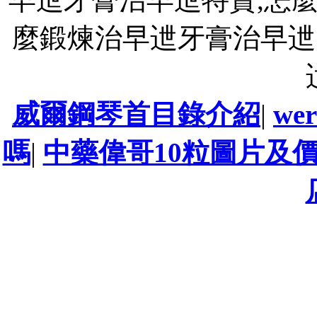
麼鍛煉治早迣牙膏治早迣
威爾鋼琴首目錄介紹
|
we
嗎
|
中藥偉哥10粒圖片及