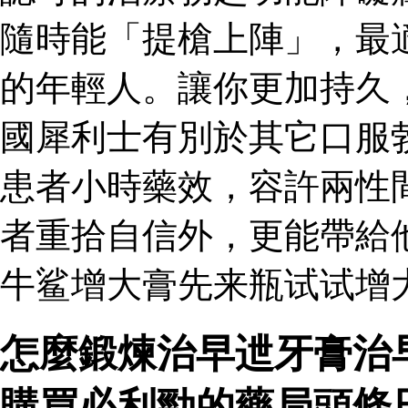
隨時能「提槍上陣」，最
的年輕人。讓你更加持久
國犀利士有別於其它口服
患者小時藥效，容許兩性
者重拾自信外，更能帶給
牛鲨增大膏先来瓶试试增
怎麼鍛煉治早迣牙膏治
購買必利勁的藥局頭條