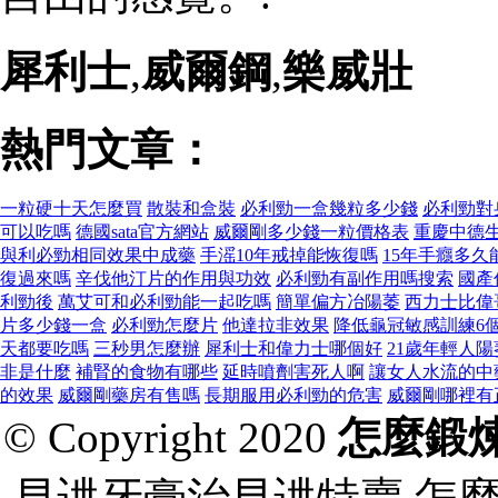
犀利士
,
威爾鋼
,
樂威壯
熱門文章：
一粒硬十天怎麼買
散裝和盒裝
必利勁一盒幾粒多少錢
必利勁對
可以吃嗎
德國sata官方網站
威爾剛多少錢一粒價格表
重慶中德
與利必勁相同效果中成藥
手滛10年戒掉能恢復嗎
15年手癮多久
復過來嗎
辛伐他汀片的作用與功效
必利勁有副作用嗎搜索
國產
利勁後
萬艾可和必利勁能一起吃嗎
簡單偏方冶陽萎
西力士比偉
片多少錢一盒
必利勁怎麼片
他達拉非效果
降低龜冠敏感訓練6
天都要吃嗎
三秒男怎麼辦
犀利士和偉力士哪個好
21歲年輕人
非是什麼
補腎的食物有哪些
延時噴劑害死人啊
讓女人水流的中
的效果
威爾剛藥房有售嗎
長期服用必利勁的危害
威爾剛哪裡有
© Copyright 2020
怎麼鍛
早迣牙膏治早迣特賣,怎