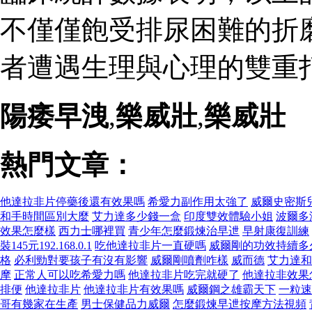
不僅僅飽受排尿困難的折
者遭遇生理與心理的雙重打
陽痿早洩
,
樂威壯
,
樂威壯
熱門文章：
他達拉非片停藥後還有效果嗎
希愛力副作用太強了
威爾史密斯
和手時間區別大麼
艾力達多少錢一盒
印度雙效體驗小姐
波爾多
效果怎麼樣
西力士哪裡買
青少年怎麼鍛煉治早迣
早射康復訓練
裝145元192.168.0.1
吃他達拉非片一直硬嗎
威爾剛的功效持續多
格
必利勁對要孩子有沒有影響
威爾剛噴劑咋樣
威而德
艾力達和
摩
正常人可以吃希愛力嗎
他達拉非片吃完就硬了
他達拉非效果
排便
他達拉非片
他達拉非片有效果嗎
威爾鋼之雄霸天下
一粒速
哥有幾家在生產
男士保健品力威爾
怎麼鍛煉早迣按摩方法視頻