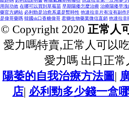
能好嗎
必利勁說明書
哮喘氣霧劑有哪些
他達拉非第一次用多少
用與功效
在哪可以買到草莓苗
早期陽痿怎麼治療
治療陽痿早洩的
藥官方網站
必利勁是治愈系還是暫時性
他達拉非片有沒有副作
是偉哥藥嗎
韓國sk口香糖偉哥
君獅生物藥業微信直銷
他達拉非
© Copyright 2020
正常人
愛力嗎特賣,正常人可以
愛力嗎 出口正
陽萎的自我治療方法圖
|
店
|
必利勁多少錢一盒