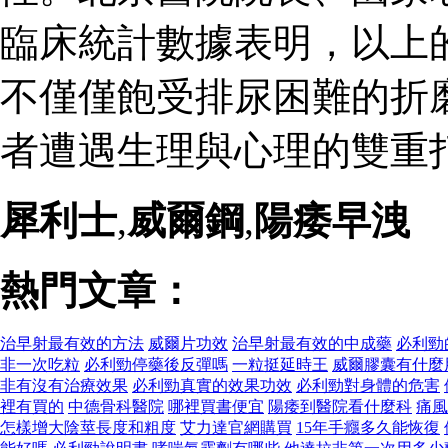
臨床統計數據表明，以上
不僅僅飽受排尿困難的折
者遭遇生理與心理的雙重打
犀利士
,
威爾鋼
,
陽痿早洩
熱門文章：
治早射最有效的方法
威爾片功效
治早射最有效的中成藥
必利勁
非一次吃粒
必利勁停藥後反彈嗎
一粒挺延時王
威爾膠囊有什麼
非有沒有治療效果
必利勁真實的效果功效
必利勁對身體的危害
裡有買的
中德骨科醫院
哪裡買書便宜
陽痿到醫院看什麼科
痛風
怎樣增大陰莖長度和粗度
艾力達官網購買
15年手癮多久能恢復