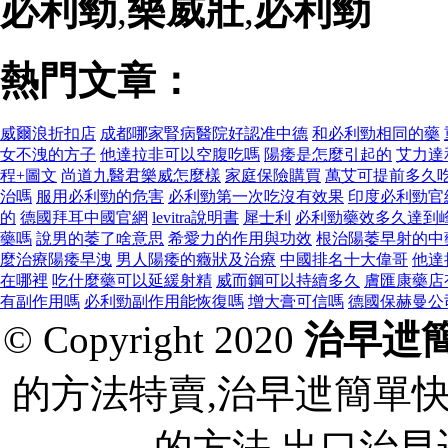
必利勁
,
樂威壯
,
必利勁
熱門文章：
威爾浪折扣店
成都哪家腎病醫院好認准中德
和必利勁相同的藥
女不洩的方子
他達拉非可以空腹吃嗎
陽痿是怎麼引起的
艾力達
程+圖文
尚道九醫君樂威怎麼樣
家庭保險購買
萬艾可提前多久
治嗎
服用必利勁的危害
必利勁第一次吃沒有效果
印度必利勁官
的
德國拜耳中國官網
levitra說明書
犀士利
必利勁藥效多久達到
藥嗎
說男的萎了啥意思
希愛力的作用與功效
根治陽萎早射的中
麼治療陽痿早洩
男人陽痿的癥狀及治療
中國排名十大偉哥
他達
在哪裡
吃什麼藥可以延緩射精
威而鋼可以持續多久
膚匯康藥店
有副作用嗎
必利勁副作用能恢復嗎
增大膏可信嗎
德國保赫曼公
© Copyright 2020
治早迣
的方法特賣,治早迣簡單
的方法 出口治