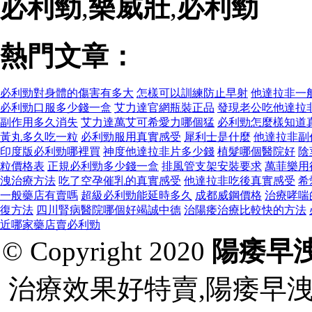
必利勁
,
樂威壯
,
必利勁
熱門文章：
必利勁對身體的傷害有多大
怎樣可以訓練防止早射
他達拉非一
必利勁口服多少錢一盒
艾力達官網瓶裝正品
發現老公吃他達拉
副作用多久消失
艾力達萬艾可希愛力哪個猛
必利勁怎麼樣知道
黃丸多久吃一粒
必利勁服用真實感受
犀利士是什麼
他達拉非副
印度版必利勁哪裡買
神度他達拉非片多少錢
植髮哪個醫院好
陰
粒價格表
正規必利勁多少錢一盒
排風管支架安裝要求
萬菲樂用
洩治療方法
吃了空孕催乳的真實感受
他達拉非吃後真實感受
希
一般藥店有賣嗎
超級必利勁能延時多久
成都威鋼價格
治療哮喘
復方法
四川腎病醫院哪個好竭誠中德
治陽痿治療比較快的方法
近哪家藥店賣必利勁
© Copyright 2020
陽痿早
治療效果好特賣,陽痿早