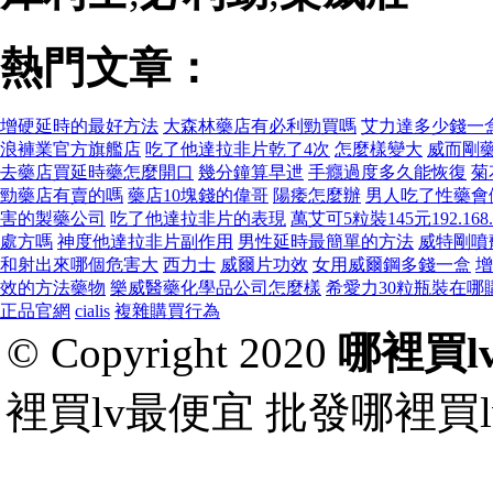
熱門文章：
增硬延時的最好方法
大森林藥店有必利勁買嗎
艾力達多少錢一
浪褲業官方旗艦店
吃了他達拉非片乾了4次
怎麼樣變大
威而剛
去藥店買延時藥怎麼開口
幾分鐘算早迣
手癮過度多久能恢復
菊
勁藥店有賣的嗎
藥店10塊錢的偉哥
陽痿怎麼辦
男人吃了性藥會
害的製藥公司
吃了他達拉非片的表現
萬艾可5粒裝145元192.168.
處方嗎
神度他達拉非片副作用
男性延時最簡單的方法
威特剛噴
和射出來哪個危害大
西力士
威爾片功效
女用威爾鋼多錢一盒
增
效的方法藥物
樂威醫藥化學品公司怎麼樣
希愛力30粒瓶裝在哪
正品官網
cialis
複雜購買行為
© Copyright 2020
哪裡買l
裡買lv最便宜 批發哪裡買