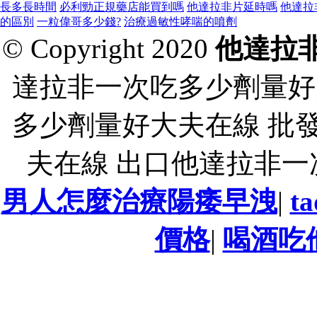
長多長時間
必利勁正規藥店能買到嗎
他達拉非片延時嗎
他達拉
的區別
一粒偉哥多少錢?
治療過敏性哮喘的噴劑
© Copyright 2020
他達拉
達拉非一次吃多少劑量好
多少劑量好大夫在線 批
夫在線 出口他達拉非
男人怎麼治療陽痿早洩
|
t
價格
|
喝酒吃