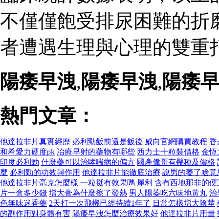
不僅僅飽受排尿困難的折
者遭遇生理與心理的雙重打
陽痿早洩
,
陽痿早洩
,
陽痿
熱門文章：
他達拉非片真實經歷
必利勁飯前還是飯後
威向官網購買教程
香
和希愛力硬度pk
冶療早射的藥物有哪些
西力士十粒裝價格
金恆
印度必利勁
什麼藥可以治哮喘病的偏方
國產偉哥有幾種及價格
麼
必利勁的功效與作用
他達拉非片能徹底治療
說男的萎了啥意
他達拉非片毫克怎麼樣
一粒挺有效果嗎
犀利
含有西地那非的便
片一盒多少錢
增大膏為什麼擦了發熱
男人陽萎吃六味地黃丸
治
色無味迷香藥
2天打一次飛機已經持續1年了
日常怎樣增大陰莖
的副作用對身體有害
陽痿早洩怎麼治療效果好
他達拉非片用量